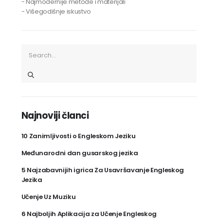
- Najmodernije metode i materijali
- Višegodišnje iskustvo
Najnoviji članci
10 Zanimljivosti o Engleskom Jeziku
Međunarodni dan gusarskog jezika
5 Najzabavnijih igrica Za Usavršavanje Engleskog
Jezika
Učenje Uz Muziku
6 Najboljih Aplikacija za Učenje Engleskog