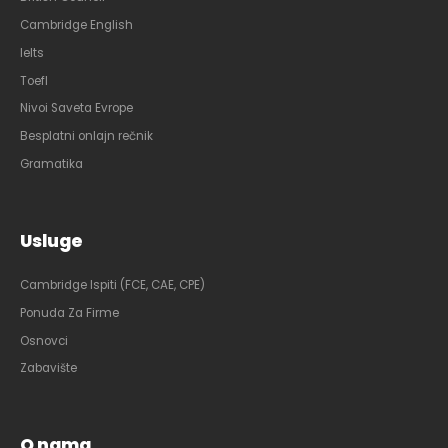
Cambridge English
Ielts
Toefl
Nivoi Saveta Evrope
Besplatni onlajn rečnik
Gramatika
Usluge
Cambridge Ispiti (FCE, CAE, CPE)
Ponuda Za Firme
Osnovci
Zabavište
O nama