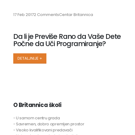
17 Feb 2017
2 Comments
Centar Britannica
Da li je Previše Rano da Vaše Dete
Počne da Uči Programiranje?
DETALJNIJE +
O Britannica školi
- U samom centru grada
- Savremen, dobro opremljen prostor
- Visoko kvalifikovani predavači