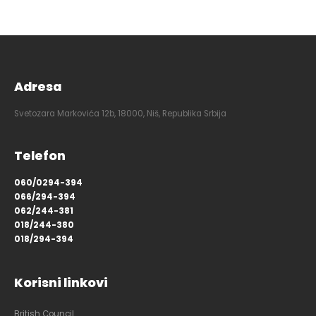
Adresa
Svetozara Markovića 12b, 18000, Niš, Republika Srbija
Telefon
060/0294-394
066/294-394
062/244-381
018/244-380
018/294-394
Korisni linkovi
British Council