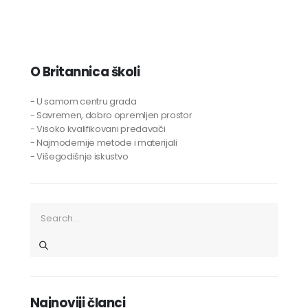
O Britannica školi
- U samom centru grada
- Savremen, dobro opremljen prostor
- Visoko kvalifikovani predavači
- Najmodernije metode i materijali
- Višegodišnje iskustvo
Najnoviji članci