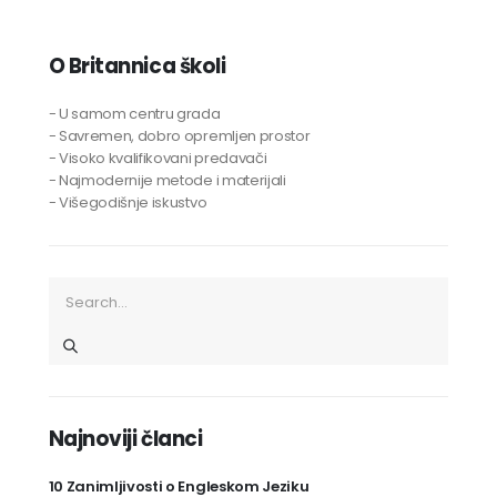
O Britannica školi
- U samom centru grada
- Savremen, dobro opremljen prostor
- Visoko kvalifikovani predavači
- Najmodernije metode i materijali
- Višegodišnje iskustvo
Najnoviji članci
10 Zanimljivosti o Engleskom Jeziku