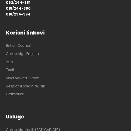
062/244-381
018/244-380
018/294-394
Korisni linkovi
British Council
Cambridge English
Ielts
Toefl
Nivoi Saveta Evrope
Besplatni onlajn rečnik
Gramatika
Usluge
Cambridge Ispiti (FCE, CAE, CPE)