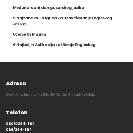
Međunarodni dan gusarskog jezika
5 Najzabavnijih igrica Za Usavršavanje Engleskog
Jezika
Učenje Uz Muziku
6 Najboljih Aplikacija za Učenje Engleskog
Adresa
Svetozara Markovića 12b, 18000, Niš, Republika Srbija
Telefon
060/0294-394
066/294-394