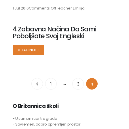
on
1 Jul 2016
Comments Off
Teacher Emilija
4
Zabavna
Načina
4 Zabavna Načina Da Sami
Da
Poboljšate Svoj Engleski
Sami
Poboljšate
Svoj
DETALJNIJE +
Engleski
…
1
3
4
O Britannica školi
- U samom centru grada
- Savremen, dobro opremljen prostor