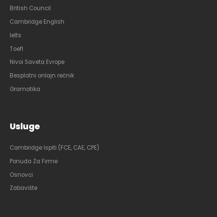
British Council
Cambridge English
Ielts
Toefl
Nivoi Saveta Evrope
Besplatni onlajn rečnik
Gramatika
Usluge
Cambridge Ispiti (FCE, CAE, CPE)
Ponuda Za Firme
Osnovci
Zabavište