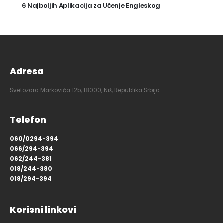
6 Najboljih Aplikacija za Učenje Engleskog
Adresa
Svetozara Markovića 12b, 18000, Niš, Republika Srbija
Telefon
060/0294-394
066/294-394
062/244-381
018/244-380
018/294-394
Korisni linkovi