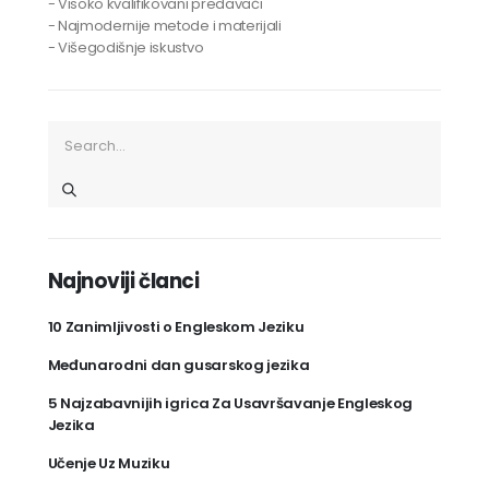
- Visoko kvalifikovani predavači
- Najmodernije metode i materijali
- Višegodišnje iskustvo
Najnoviji članci
10 Zanimljivosti o Engleskom Jeziku
Međunarodni dan gusarskog jezika
5 Najzabavnijih igrica Za Usavršavanje Engleskog
Jezika
Učenje Uz Muziku