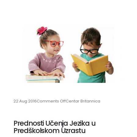
on
22 Aug 2016
Comments Off
Centar Britannica
Prednosti
Učenja
Jezika
Prednosti Učenja Jezika u
u
Predškolskom Uzrastu
Predškolskom