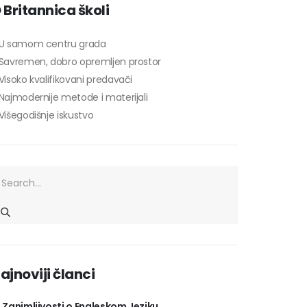
 Britannica školi
 U samom centru grada
 Savremen, dobro opremljen prostor
Visoko kvalifikovani predavači
Najmodernije metode i materijali
Višegodišnje iskustvo
ajnoviji članci
0 Zanimljivosti o Engleskom Jeziku