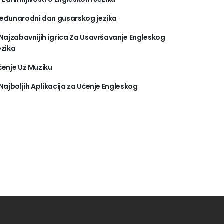
eđunarodni dan gusarskog jezika
 Najzabavnijih igrica Za Usavršavanje Engleskog
ezika
čenje Uz Muziku
 Najboljih Aplikacija za Učenje Engleskog