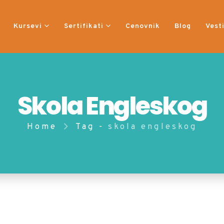
Kursevi
Sertifikati
Cenovnik
Blog
Vest
Skola Engleskog
Home
Tag -
skola engleskog