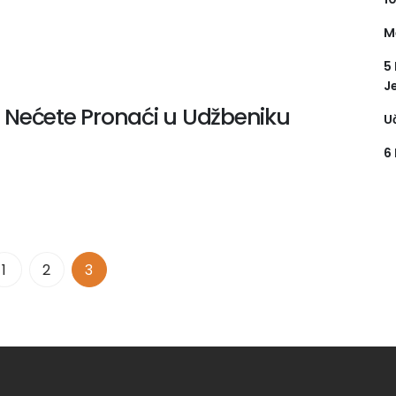
M
5
J
je Nećete Pronaći u Udžbeniku
U
6
1
2
3