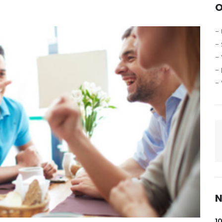
O
-
-
- 
- 
- 
N
1