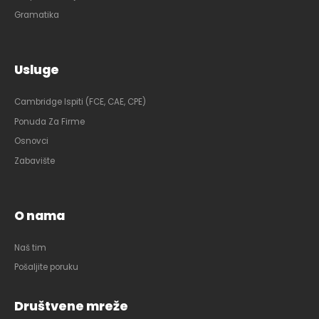
Gramatika
Usluge
Cambridge Ispiti (FCE, CAE, CPE)
Ponuda Za Firme
Osnovci
Zabavište
O nama
Naš tim
Pošaljite poruku
Društvene mreže