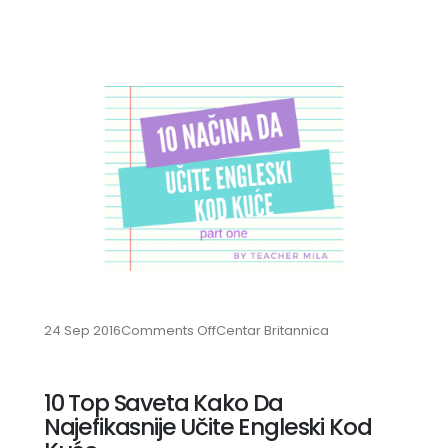
on
24 Sep 2016
Comments Off
Centar Britannica
10
Top
Saveta
10 Top Saveta Kako Da
Kako
Najefikasnije Učite Engleski Kod
Da